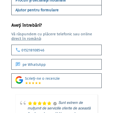
Procuri și declarații notariale
Ajutor pentru formulare
Aveți întrebări?
Vă răspundem cu plăcere telefonic sau online
direct în română
:
call
015218108546
chat
pe WhatsApp
Scrieți-ne o recenzie
★★★★★
Sunt extrem de
mulțumit de serviciile oferite de această