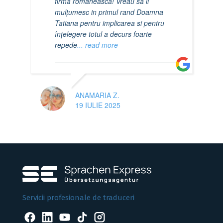
firmă românească! Vreau sa ii
mulțumesc in primul rand Doamna
Tatiana pentru implicarea si pentru
înțelegere totul a decurs foarte
repede
... read more
ANAMARIA Z.
19 IULIE 2025
Servicii profesionale de traduceri