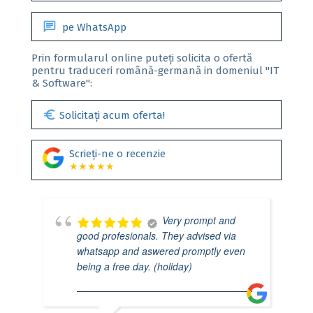
chat
pe WhatsApp
Prin formularul online puteți solicita o ofertă
pentru traduceri română-germană in domeniul "IT
& Software":
euro
Solicitați acum oferta!
Scrieți-ne o recenzie
★★★★★
Very prompt and
good profesionals. They advised via
whatsapp and aswered promptly even
being a free day. (holiday)