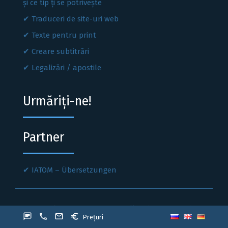
și ce tip ți se potrivește
Traduceri de site-uri web
Texte pentru print
Creare subtitrări
Legalizări / apostile
Urmăriți-ne!
Partner
IATOM – Übersetzungen
Sprachen Express
© 2021. All Rights Reserved.
WhatsApp
01636299796
info@sprachen-
chat
call
email
euro
Prețuri