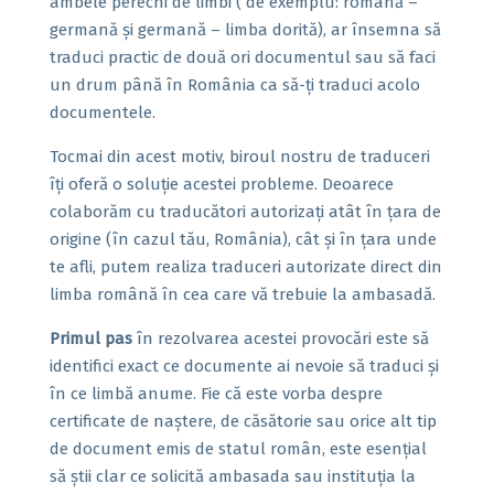
ambele perechi de limbi ( de exemplu: română –
germană și germană – limba dorită), ar însemna să
traduci practic de două ori documentul sau să faci
un drum până în România ca să-ți traduci acolo
documentele.
Tocmai din acest motiv, biroul nostru de traduceri
îți oferă o soluție acestei probleme. Deoarece
colaborăm cu traducători autorizați atât în țara de
origine (în cazul tău, România), cât și în țara unde
te afli, putem realiza traduceri autorizate direct din
limba română în cea care vă trebuie la ambasadă.
Primul pas
în rezolvarea acestei provocări este să
identifici exact ce documente ai nevoie să traduci și
în ce limbă anume. Fie că este vorba despre
certificate de naștere, de căsătorie sau orice alt tip
de document emis de statul român, este esențial
să știi clar ce solicită ambasada sau instituția la