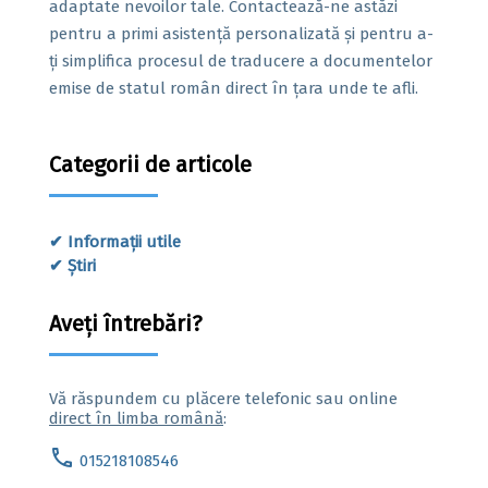
adaptate nevoilor tale. Contactează-ne astăzi
pentru a primi asistență personalizată și pentru a-
ți simplifica procesul de traducere a documentelor
emise de statul român direct în țara unde te afli.
Categorii de articole
Informații utile
Știri
Aveți întrebări?
Vă răspundem cu plăcere telefonic sau online
direct în limba română
:
call
015218108546