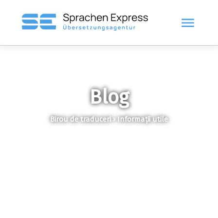
menu
Blog
Birou de traduceri › Informații utile