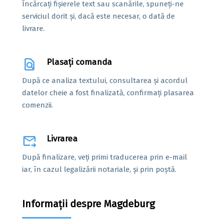
Încărcați fișierele text sau scanările, spuneți-ne
serviciul dorit și, dacă este necesar, o dată de
livrare.
find_in_page
Plasați comanda
După ce analiza textului, consultarea și acordul
datelor cheie a fost finalizată, confirmați plasarea
comenzii.
forward_to_inbox
Livrarea
După finalizare, veți primi traducerea prin e-mail
iar, în cazul legalizării notariale, și prin poștă.
Informații despre Magdeburg