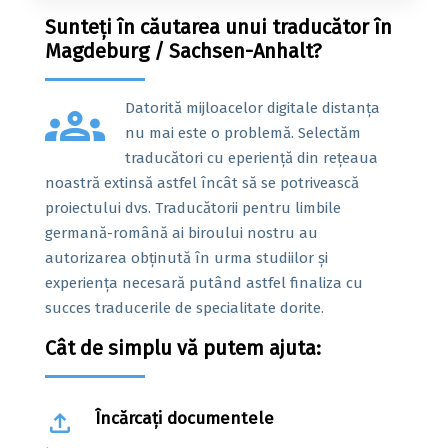
Sunteți în căutarea unui traducător în
Magdeburg / Sachsen-Anhalt?
groups
Datorită mijloacelor digitale distanța
nu mai este o problemă. Selectăm
traducători cu eperiență din rețeaua
noastră extinsă astfel încât să se potrivească
proiectului dvs. Traducătorii pentru limbile
germană-română ai biroului nostru au
autorizarea obținută în urma studiilor și
experiența necesară putând astfel finaliza cu
succes traducerile de specialitate dorite.
Cât de simplu vă putem ajuta:
file_upload
Încărcați documentele