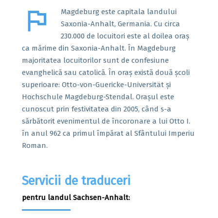
flag
Magdeburg este capitala landului
Saxonia-Anhalt, Germania. Cu circa
230.000 de locuitori este al doilea oraș
ca mărime din Saxonia-Anhalt. În Magdeburg
majoritatea locuitorilor sunt de confesiune
evanghelică sau catolică. În oraș există două școli
superioare: Otto-von-Guericke-Universität și
Hochschule Magdeburg-Stendal. Orașul este
cunoscut prin festivitatea din 2005, când s-a
sărbătorit evenimentul de încoronare a lui Otto I.
în anul 962 ca primul împărat al Sfântului Imperiu
Roman.
Servicii de traduceri
pentru landul Sachsen-Anhalt: