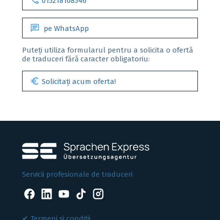
call
015218108546
chat
pe WhatsApp
Puteți utiliza formularul pentru a solicita o ofertă
de traduceri fără caracter obligatoriu:
euro
Solicitați acum oferta!
Servicii profesionale de traduceri
Termeni și condiții