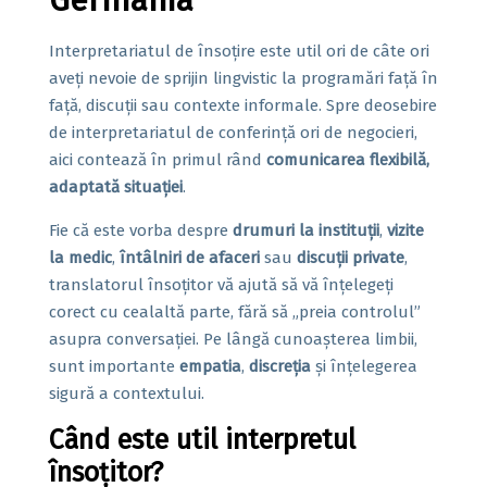
Interpretariatul de însoțire este util ori de câte ori
aveți nevoie de sprijin lingvistic la programări față în
față, discuții sau contexte informale. Spre deosebire
de interpretariatul de conferință ori de negocieri,
aici contează în primul rând
comunicarea flexibilă,
adaptată situației
.
Fie că este vorba despre
drumuri la instituții
,
vizite
la medic
,
întâlniri de afaceri
sau
discuții private
,
translatorul însoțitor vă ajută să vă înțelegeți
corect cu cealaltă parte, fără să „preia controlul”
asupra conversației. Pe lângă cunoașterea limbii,
sunt importante
empatia
,
discreția
și înțelegerea
sigură a contextului.
Când este util interpretul
însoțitor?