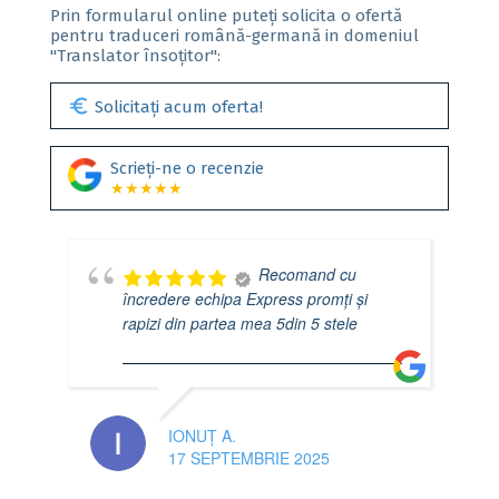
Prin formularul online puteți solicita o ofertă
pentru traduceri română-germană in domeniul
"Translator însoțitor":
euro
Solicitați acum oferta!
Scrieți-ne o recenzie
★★★★★
Recomand cu
încredere echipa Express promți și
rapizi din partea mea 5din 5 stele
IONUȚ A.
17 SEPTEMBRIE 2025