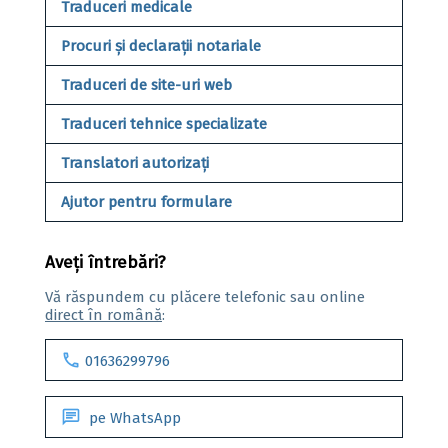
Traduceri medicale
Procuri și declarații notariale
Traduceri de site-uri web
Traduceri tehnice specializate
Translatori autorizați
Ajutor pentru formulare
Aveți întrebări?
Vă răspundem cu plăcere telefonic sau online
direct în română
:
call
01636299796
chat
pe WhatsApp