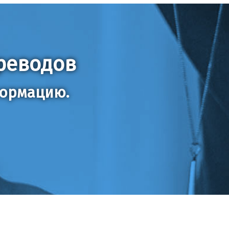
реводов
формацию.