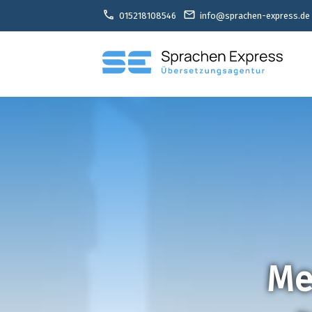
call
email
015218108546
info@sprachen-express.de
Ме