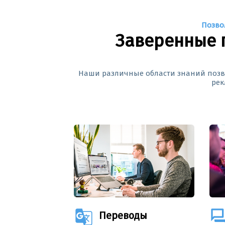
Позво
Заверенные 
Наши различные области знаний позвол
рек
g_translate
question_an
Переводы