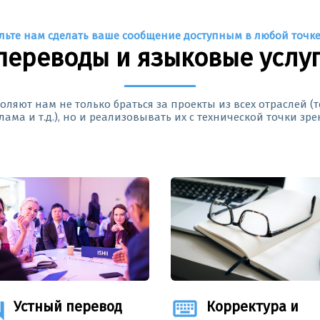
льте нам сделать ваше сообщение доступным в любой точке
переводы и языковые услуг
яют нам не только браться за проекты из всех отраслей (
лама и т.д.), но и реализовывать их с технической точки зре
swer
keyboard
Устный перевод
Корректура и