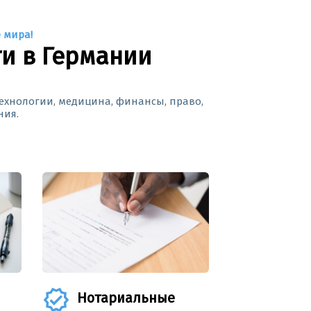
 мира!
и в Германии
технологии, медицина, финансы, право,
ния.
verified
Нотариальные