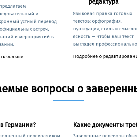
редактура
предлагаем
Языковая правка готовых
ледовательный и
текстов: орфография,
хронный устный перевод
пунктуация, стиль и смысло
 официальных встреч,
ясность — чтобы ваш текст
шаний и мероприятий в
выглядел профессионально
мании.
Подробнее о редактирован
ать больше
аемые вопросы о заверенн
 в Германии?
Какие документы тре
ыполненный переводчиком,
Заверенные переводы обычн