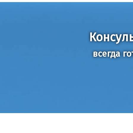
Консул
всегда г