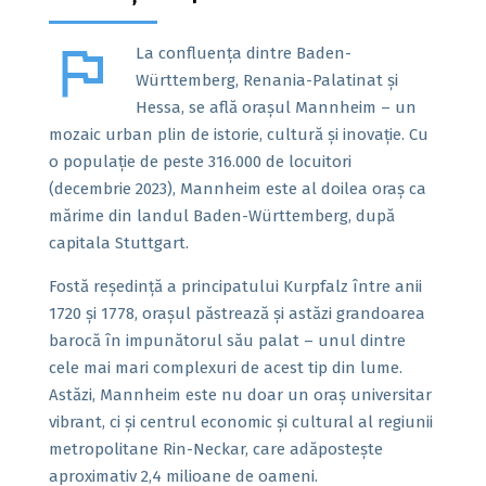
flag
La confluența dintre Baden-
Württemberg, Renania-Palatinat și
Hessa, se află orașul Mannheim – un
mozaic urban plin de istorie, cultură și inovație. Cu
o populație de peste 316.000 de locuitori
(decembrie 2023), Mannheim este al doilea oraș ca
mărime din landul Baden-Württemberg, după
capitala Stuttgart.
Fostă reședință a principatului Kurpfalz între anii
1720 și 1778, orașul păstrează și astăzi grandoarea
barocă în impunătorul său palat – unul dintre
cele mai mari complexuri de acest tip din lume.
Astăzi, Mannheim este nu doar un oraș universitar
vibrant, ci și centrul economic și cultural al regiunii
metropolitane Rin-Neckar, care adăpostește
aproximativ 2,4 milioane de oameni.