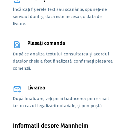
file_upload
Încărcați fișierele text sau scanările, spuneți-ne
serviciul dorit și, dacă este necesar, o dată de
livrare.
find_in_page
Plasați comanda
După ce analiza textului, consultarea și acordul
datelor cheie a fost finalizată, confirmați plasarea
comenzii.
forward_to_inbox
Livrarea
După finalizare, veți primi traducerea prin e-mail
iar, în cazul legalizării notariale, și prin poștă.
Informații despre Mannheim