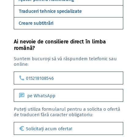
Traduceri tehnice specializate
Creare subtitrări
Ai nevoie de consiliere direct în limba
română?
Suntem bucuroși să vă răspundem telefonic sau
online:
call
015218108546
chat
pe WhatsApp
Puteți utiliza formularul pentru a solicita o ofertă
de traduceri fără caracter obligatoriu:
euro
Solicitați acum oferta!