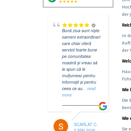
★★★★★
Hoch
der 
Reic
Bună ziua sunt niște
In d
oameni extraordinari
care chiar oferă
Auft
servicii foarte bune
der 
pe comunitatea
Welc
noastră și vreau să
le spun că le
Häuf
mulțumesc pentru
Führ
informații și pentru
ceea ce au
... read
Wie 
more
Die 
benö
Wie 
SCARLAT C.
Sie 
5 MAI 2026