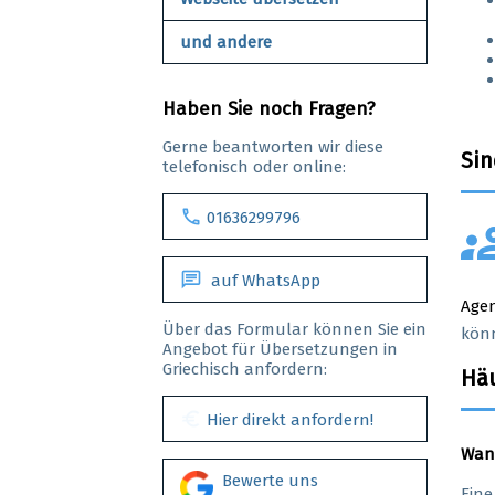
und andere
Haben Sie noch Fragen?
Gerne beantworten wir diese
Sin
telefonisch oder online:
call
01636299796
gro
chat
auf WhatsApp
Age
Über das Formular können Sie ein
könn
Angebot für Übersetzungen in
Griechisch anfordern:
Häu
euro
Hier direkt anfordern!
Wann
Bewerte uns
Eine