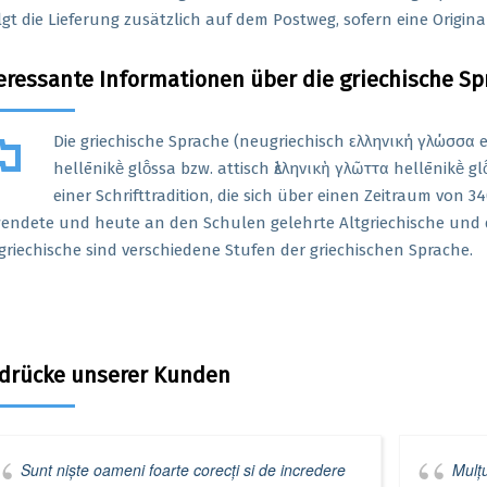
lgt die Lieferung zusätzlich auf dem Postweg, sofern eine Original
eressante Informationen über die griechische Sp
ag
Die griechische Sprache (neugriechisch ελληνική γλώσσα el
hellēnikḕ glō̂ssa bzw. attisch ἑλληνικὴ γλῶττα hellēnikḕ g
einer Schrifttradition, die sich über einen Zeitraum von 3
endete und heute an den Schulen gelehrte Altgriechische und
riechische sind verschiedene Stufen der griechischen Sprache.
drücke unserer Kunden
Sunt niște oameni foarte corecți si de incredere
Mulț