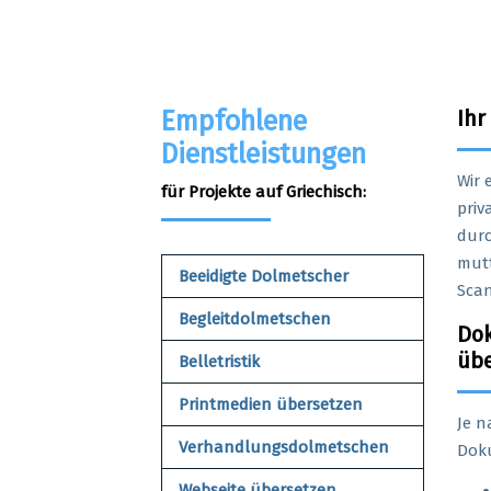
Empfohlene
Ihr
Dienstleistungen
Wir 
für Projekte auf Griechisch:
priv
durc
mutt
Beeidigte Dolmetscher
Scan
Begleitdolmetschen
Do
übe
Belletristik
Printmedien übersetzen
Je n
Verhandlungs​dolmetschen
Doku
Webseite übersetzen