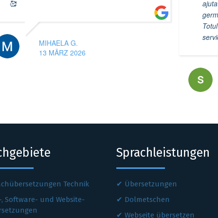
🥰
ajuta
germ
Totul
servic
MIHAELA G.
13 MÄRZ 2026
chgebiete
Sprachleistungen
achübersetzungen Technik
Übersetzungen
-, Software- und Website-
Dolmetschen
rsetzungen
Webseite übersetzen