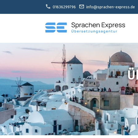
call
email
01636299796
info@sprachen-express.de
Ü