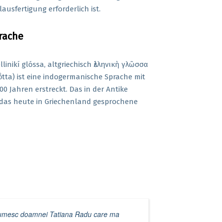
ausfertigung erforderlich ist.
rache
linikí glóssa, altgriechisch ἑλληνικὴ γλῶσσα
lō̂tta) ist eine indogermanische Sprache mit
400 Jahren erstreckt. Das in der Antike
 das heute in Griechenland gesprochene
umesc doamnei Tatiana Radu care ma