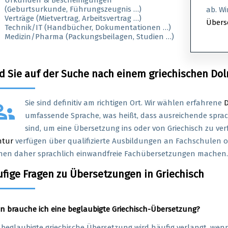
Urkunden & Bescheinigungen
(Geburtsurkunde, Führungszeugnis …)
ab. Wi
Verträge (Mietvertrag, Arbeitsvertrag …)
Übers
Technik/IT (Handbücher, Dokumentationen …)
Medizin/Pharma (Packungsbeilagen, Studien …)
d Sie auf der Suche nach einem griechischen Do
ups
Sie sind definitiv am richtigen Ort. Wir wählen erfahrene
umfassende Sprache, was heißt, dass ausreichende sprac
sind, um eine Übersetzung ins oder von Griechisch zu ver
ntur
verfügen über qualifizierte Ausbildungen an Fachschulen o
en daher sprachlich einwandfreie Fachübersetzungen machen.
fige Fragen zu Übersetzungen in Griechisch
 brauche ich eine beglaubigte Griechisch-Übersetzung?
 beglaubigte griechische Übersetzung wird häufig verlangt, we