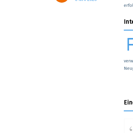
erfo
Int
fl
verw
Neug
Ein