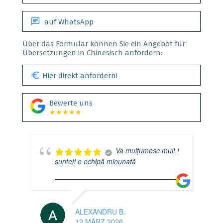
chat
auf WhatsApp
Über das Formular können Sie ein Angebot für
Übersetzungen in Chinesisch anfordern:
euro
Hier direkt anfordern!
Bewerte uns
★★★★★
Va mulțumesc mult !
sunteți o echipă minunată
ALEXANDRU B.
12 MÄRZ 2026