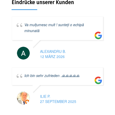
Eindrücke unserer Kunden
Va mulțumesc mult ! sunteți o echipă
minunată
ALEXANDRU B.
12 MÄRZ 2026
Ich bin sehr zufrieden .🙏🙏🙏🙏🙏
ILIE P.
27 SEPTEMBER 2025