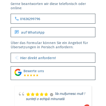
Gerne beantworten wir diese telefonisch oder
online:
call
01636299796
chat
auf WhatsApp
Über das Formular können Sie ein Angebot für
Übersetzungen in Persisch anfordern:
euro
Hier direkt anfordern!
Bewerte uns
★★★★★
Va mulțumesc mult !
sunteți o echipă minunată