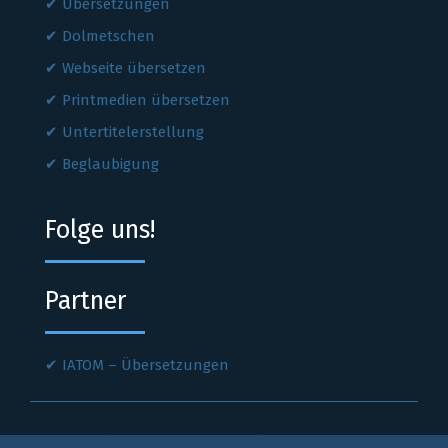
Übersetzungen
Dolmetschen
Webseite übersetzen
Printmedien übersetzen
Untertitelerstellung
Beglaubigung
Folge uns!
Partner
IATOM – Übersetzungen
Sprachen Express
© 2021. All Rights Reserved.
WhatsApp
01636299796
info@sprachen-