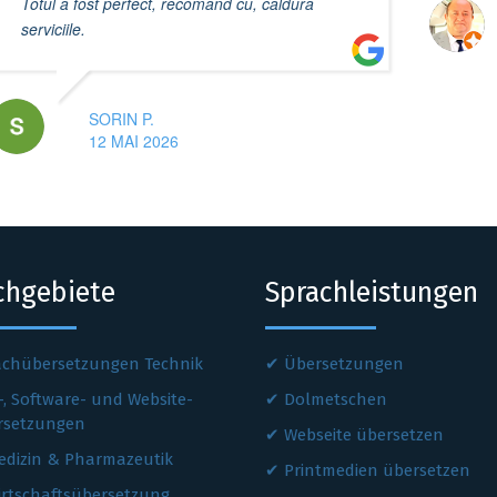
Totul a fost perfect, recomand cu, căldură
serviciile.
SORIN P.
12 MAI 2026
chgebiete
Sprachleistungen
achübersetzungen Technik
Übersetzungen
-, Software- und Website-
Dolmetschen
rsetzungen
Webseite übersetzen
edizin & Pharmazeutik
Printmedien übersetzen
irtschaftsübersetzung