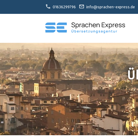
call
email
01636299796
info@sprachen-express.de
Ü