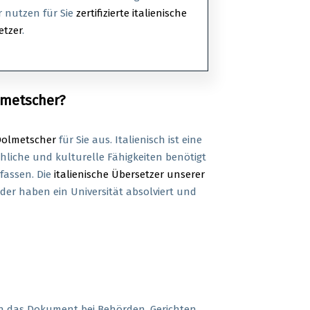
r nutzen für Sie
zertifizierte italienische
etzer
.
lmetscher?
Dolmetscher
für Sie aus. Italienisch ist eine
hliche und kulturelle Fähigkeiten benötigt
rfassen. Die
italienische Übersetzer unserer
der haben ein Universität absolviert und
nn das Dokument bei Behörden, Gerichten,