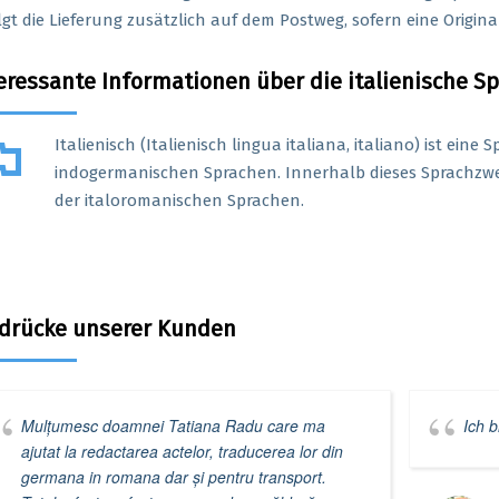
lgt die Lieferung zusätzlich auf dem Postweg, sofern eine Original
eressante Informationen über die italienische S
ag
Italienisch (Italienisch lingua italiana, italiano) ist ei
indogermanischen Sprachen. Innerhalb dieses Sprachzwei
der italoromanischen Sprachen.
drücke unserer Kunden
Mulțumesc doamnei Tatiana Radu care ma
Ich b
ajutat la redactarea actelor, traducerea lor din
germana in romana dar și pentru transport.