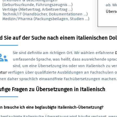
Urkunden & Bescheinigungen
(Geburtsurkunde, Führungszeugnis …)
ab. Wi
Verträge (Mietvertrag, Arbeitsvertrag …)
Übers
Technik/IT (Handbücher, Dokumentationen …)
Medizin/Pharma (Packungsbeilagen, Studien …)
d Sie auf der Suche nach einem italienischen Do
ups
Sie sind definitiv am richtigen Ort. Wir wählen erfahrene
umfassende Sprache, was heißt, dass ausreichende sprac
sind, um eine Übersetzung ins oder von Italienisch zu ve
ntur
verfügen über qualifizierte Ausbildungen an Fachschulen o
en daher sprachlich einwandfreie Fachübersetzungen machen.
fige Fragen zu Übersetzungen in Italienisch
 brauche ich eine beglaubigte Italienisch-Übersetzung?
 beglaubigte italienische Übersetzung wird häufig verlangt, we