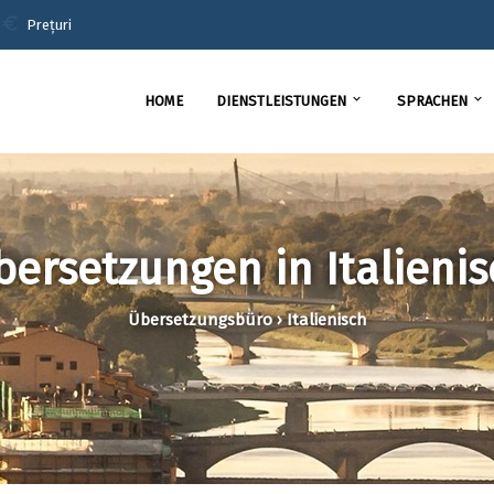
euro
Prețuri
expand_more
expand_more
HOME
DIENSTLEISTUNGEN
SPRACHEN
bersetzungen in Italienis
Übersetzungsbüro › Italienisch