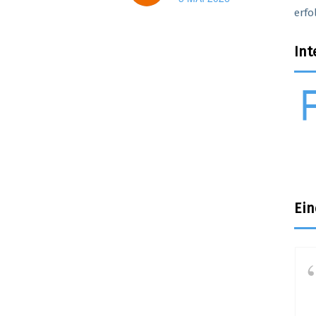
erfo
Int
fl
Ein