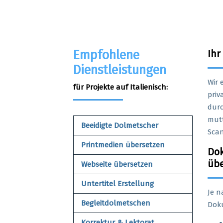
Empfohlene
Ihr
Dienstleistungen
Wir 
für Projekte auf Italienisch:
priv
durc
mutt
Beeidigte Dolmetscher
Scan
Printmedien übersetzen
Dok
übe
Webseite übersetzen
Untertitel Erstellung
Je n
Begleitdolmetschen
Doku
Korrektur & Lektorat