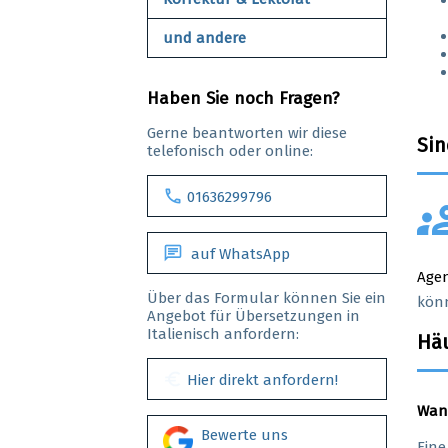
und andere
Haben Sie noch Fragen?
Gerne beantworten wir diese
Sin
telefonisch oder online:
call
01636299796
gro
chat
auf WhatsApp
Age
Über das Formular können Sie ein
könn
Angebot für Übersetzungen in
Italienisch anfordern:
Häu
euro
Hier direkt anfordern!
Wann
Bewerte uns
Eine