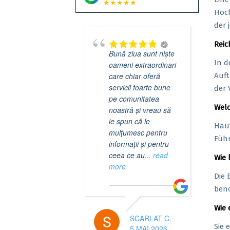
★★★★★
Hoch
der 
Reic
Bună ziua sunt niște
In d
oameni extraordinari
care chiar oferă
Auft
servicii foarte bune
der 
pe comunitatea
Welc
noastră și vreau să
le spun că le
Häuf
mulțumesc pentru
Führ
informații și pentru
ceea ce au
... read
Wie 
more
Die 
benö
Wie 
SCARLAT C.
Sie 
5 MAI 2026