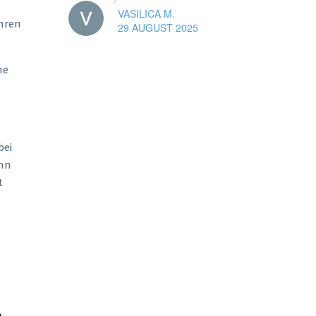
VASILICA M.
ahren
29 AUGUST 2025
he
bei
enn
t