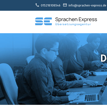
call
email
015218108546
info@sprachen-express.de
D